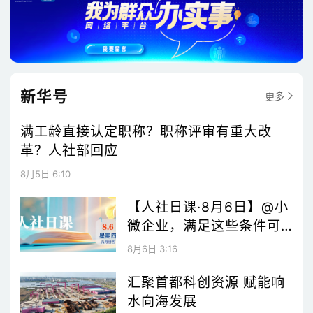
新华号
更多
满工龄直接认定职称？职称评审有重大改
革？人社部回应
8月5日 6:10
【人社日课·8月6日】@小
微企业，满足这些条件可
领社保补贴！
8月6日 3:16
汇聚首都科创资源 赋能响
水向海发展