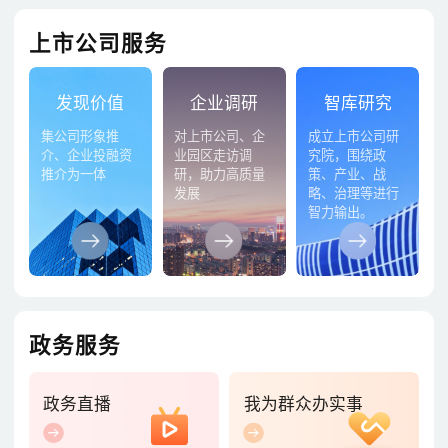
上市公司服务
发现价值
企业调研
智库研究
集公司形象推
对上市公司、企
成立上市公司研
介、企业投融资
业园区走访调
究院，围绕政
推介为一体
研，助力高质量
策、产业、战
发展
略、治理等进行
智力输出。
政务服务
政务直播
我为群众办实事