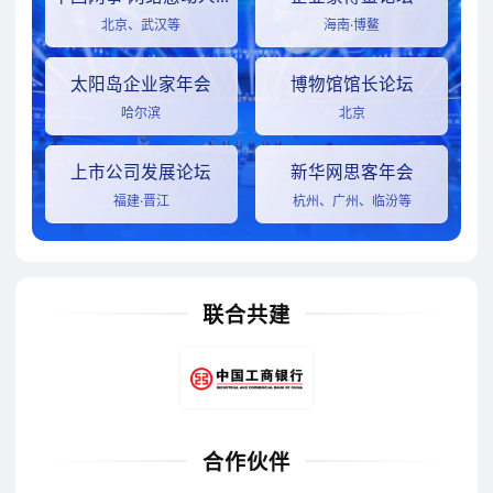
北京、武汉等
海南·博鳌
太阳岛企业家年会
博物馆馆长论坛
哈尔滨
北京
上市公司发展论坛
新华网思客年会
福建·晋江
杭州、广州、临汾等
联合共建
合作伙伴