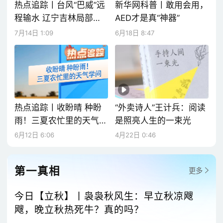
热点追踪丨台风“巴威”远
新华网科普丨敢用会用，
程输水 辽宁吉林局部仍
AED才是真“神器”
需防范城市内涝
7月14日 1:09
6月18日 8:47
热点追踪丨收盼晴 种盼
“外卖诗人”王计兵：阅读
雨！三夏农忙里的天气学
是照亮人生的一束光
问
6月12日 6:06
4月22日 0:46
第一真相
更多
今日【立秋】丨袅袅秋风生：早立秋凉飕
飕，晚立秋热死牛？真的吗？