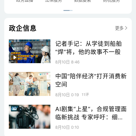
政企信息
更多
记者手记：从学徒到船舶
“焊”将，他的故事不一般
8月10日 8:46
中国“陪伴经济”打开消费新
空间
8月10日 0:19
11评
AI剧集“上星”，合规管理面
临新挑战 专家呼吁：细化
分类审查标准构建数字资
8月10日 0:10
产确权体系